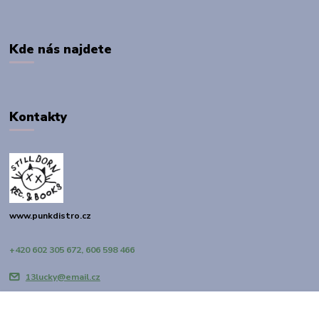
Kde nás najdete
Kontakty
www.punkdistro.cz
+420 602 305 672, 606 598 466
13lucky@email.cz