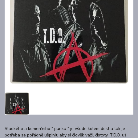
Sladkého a komerčního “ punku “ je všude kolem dost a tak je
potřeba se pořádně ušpinit, aby si člověk vážil čistoty. T.D.O. už