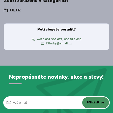
Zboží zařazeno v kategoriích
LP, EP
Potřebujete poradit?
+420 602 305 672, 606 598 466
13lucky@email.cz
Nepropásněte novinky, akce a slevy!
Přihlásit se