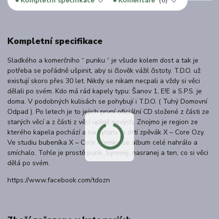
Kompletní specifikace
Komentáře
0
Kompletní specifikace
Sladkého a komerčního “ punku “ je všude kolem dost a tak je
potřeba se pořádně ušpinit, aby si člověk vážil čistoty. T.D.O. už
existují skoro přes 30 let. Nikdy se nikam necpali a vždy si věci
dělali po svém. Kdo má rád kapely typu: Šanov 1, E!E a S.P.S. je
doma. V podobných kulisách se pohybují i T.D.O. ( Tuhý Domovní
Odpad ). Po letech je to jejich první oficiální CD složené z části ze
starých věcí a z části z věcí úplně nových. Znojmo je region ze
kterého kapela pochází a na kytaru to drtí zpěvák X – Core Ozy.
Ve studiu bubeníka X – Core Přemka se album celé nahrálo a
smíchalo. Tohle je prostě punk. Syrovej, nasranej a ten, co si věci
dělá po svém.
https://www.facebook.com/tdozn