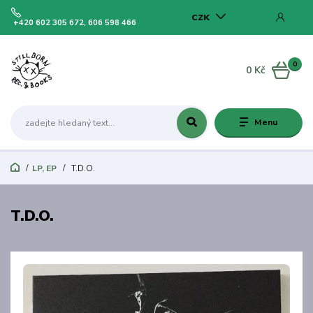
CZK
+420 602 305 672, 606 598 466
0
0 Kč
Menu
LP, EP
T.D.O.
T.D.O.