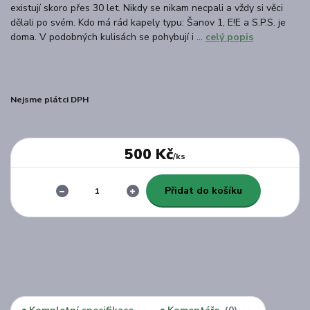
existují skoro přes 30 let. Nikdy se nikam necpali a vždy si věci
dělali po svém. Kdo má rád kapely typu: Šanov 1, E!E a S.P.S. je
doma. V podobných kulisách se pohybují i ...
celý popis
Nejsme plátci DPH
500 Kč
/
ks
Přidat do košíku